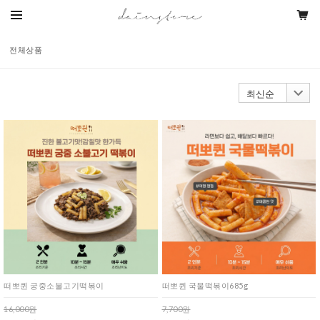
전체상품
떠뽀퀸 궁중소불고기떡볶이
떠뽀퀸 국물떡볶이685g
16,000원
7,700원