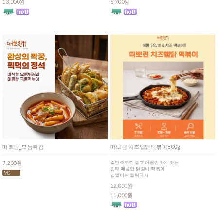
13,000원
6,700원
떠뽀퀸_모듬튀김
떠뽀퀸 치즈맵닭떡볶이800g
7,200원
술안주로도 좋고 어른입맛에 맛는
진짜 매콤한 닭갈비 떡볶이
맵찔이는 클릭금지
12,000원
11,000원